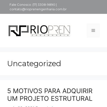
Pular
Fale Conosco: (17) 3308-9890 |
para
contato@rioprenengenharia.com.br
o
conteúdo
Menu
Uncategorized
5 MOTIVOS PARA ADQUIRIR
UM PROJETO ESTRUTURAL